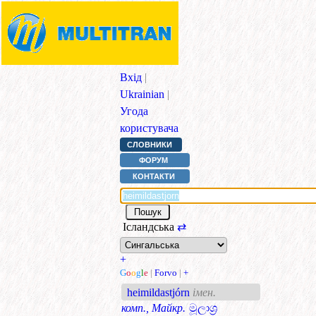
Вхід
|
Ukrainian
|
Угода
користувача
СЛОВНИКИ
ФОРУМ
КОНТАКТИ
Ісландська
⇄
+
G
o
o
g
l
e
|
Forvo
|
+
heimildastjórn
імен.
комп., Майкр.
මූලාශ්‍ර