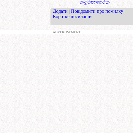
කළමනාකාරක
Додати
|
Повідомити про помилку
|
Коротке посилання
ADVERTISEMENT