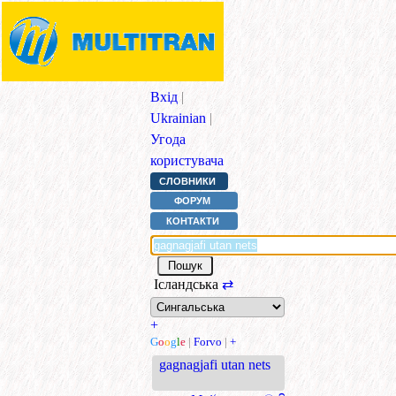
Вхід
|
Ukrainian
|
Угода
користувача
СЛОВНИКИ
ФОРУМ
КОНТАКТИ
Ісландська
⇄
+
G
o
o
g
l
e
|
Forvo
|
+
gagnagjafi utan nets