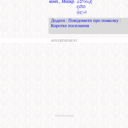
комп., Майкр.
නොබැඳි
දත්ත
මූලය
Додати
|
Повідомити про помилку
|
Коротке посилання
ADVERTISEMENT
Advertisement