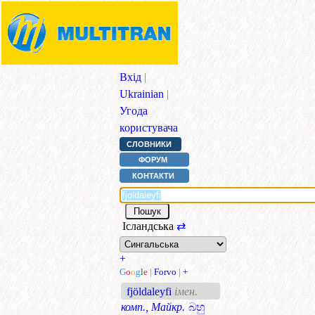
Вхід
|
Ukrainian
|
Угода
користувача
СЛОВНИКИ
ФОРУМ
КОНТАКТИ
Ісландська
⇄
+
G
o
o
g
l
e
|
Forvo
|
+
fjöldaleyfi
імен.
комп., Майкр.
බහු