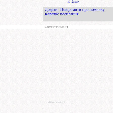
වරපත
Додати
|
Повідомити про помилку
|
Коротке посилання
ADVERTISEMENT
Advertisement