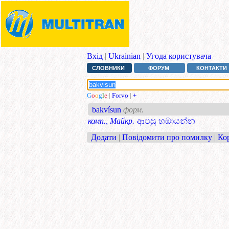
Вхід
|
Ukrainian
|
Угода користувача
СЛОВНИКИ
ФОРУМ
КОНТАКТИ
G
o
o
g
l
e
|
Forvo
|
+
bakvísun
форм.
комп., Майкр.
ආපසු හඹායන්න
Додати
|
Повідомити про помилку
|
Ко