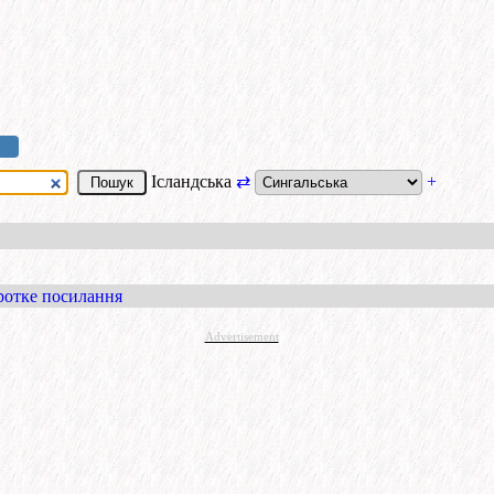
Ісландська
⇄
+
ротке посилання
Advertisement