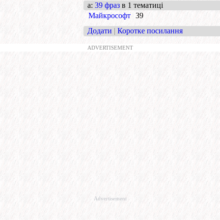
a
:
39 фраз
в 1 тематиці
Майкрософт
39
Додати
|
Коротке посилання
ADVERTISEMENT
Advertisement