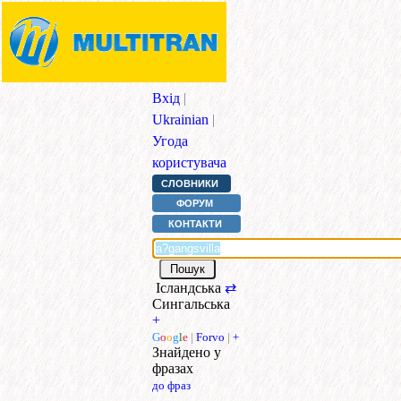
Вхід
|
Ukrainian
|
Угода
користувача
СЛОВНИКИ
ФОРУМ
КОНТАКТИ
Ісландська
⇄
Сингальська
+
G
o
o
g
l
e
|
Forvo
|
+
Знайдено у
фразах
до фраз