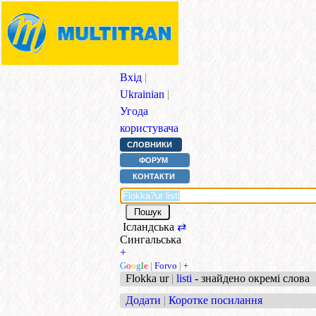
Вхід
|
Ukrainian
|
Угода
користувача
СЛОВНИКИ
ФОРУМ
КОНТАКТИ
Ісландська
⇄
Сингальська
+
G
o
o
g
l
e
|
Forvo
|
+
Flokka ur
|
listi
- знайдено окремі слова
Додати
|
Коротке посилання