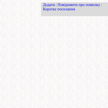
Додати
|
Повідомити про помилку
|
Коротке посилання