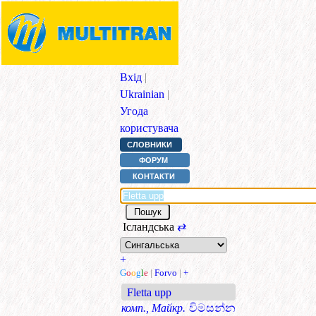
Вхід
|
Ukrainian
|
Угода
користувача
СЛОВНИКИ
ФОРУМ
КОНТАКТИ
Ісландська
⇄
+
G
o
o
g
l
e
|
Forvo
|
+
Fletta upp
комп., Майкр.
විමසන්න