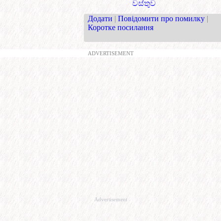
වස්තුව
Додати
|
Повідомити про помилку
|
Коротке посилання
ADVERTISEMENT
Advertisement