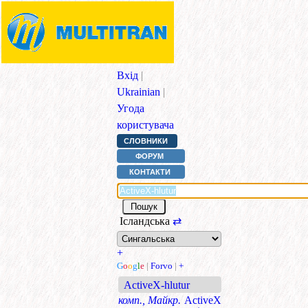
Вхід
|
Ukrainian
|
Угода
користувача
СЛОВНИКИ
ФОРУМ
КОНТАКТИ
Ісландська
⇄
+
G
o
o
g
l
e
|
Forvo
|
+
ActiveX-hlutur
комп., Майкр.
ActiveX