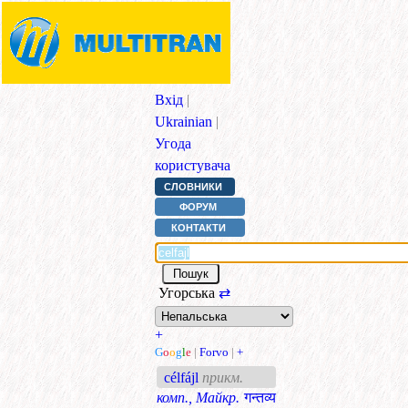
Вхід
|
Ukrainian
|
Угода
користувача
СЛОВНИКИ
ФОРУМ
КОНТАКТИ
Угорська
⇄
+
G
o
o
g
l
e
|
Forvo
|
+
célfájl
прикм.
комп., Майкр.
गन्तव्य