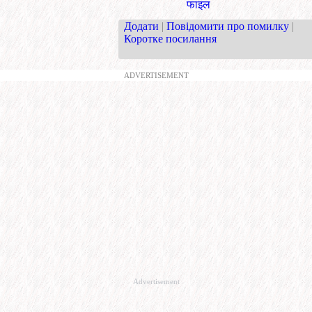
फाइल
Додати
|
Повідомити про помилку
|
Коротке посилання
ADVERTISEMENT
Advertisement