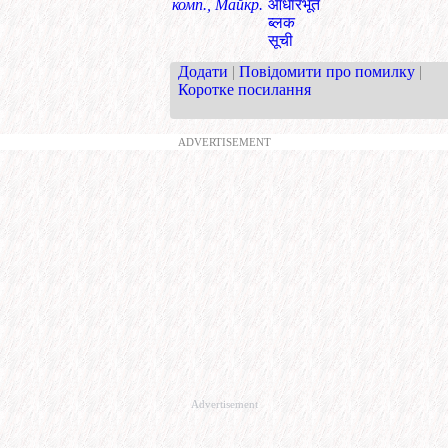
комп., Майкр.
आधारभूत
ब्लक
सूची
Додати
|
Повідомити про помилку
|
Коротке посилання
ADVERTISEMENT
Advertisement