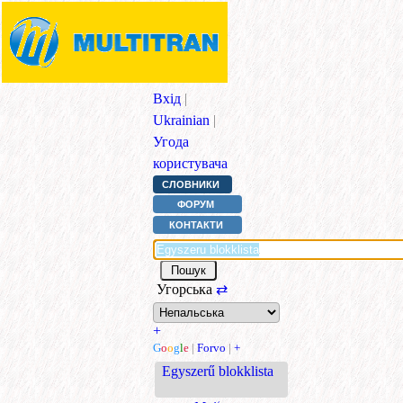
Вхід
|
Ukrainian
|
Угода
користувача
СЛОВНИКИ
ФОРУМ
КОНТАКТИ
Угорська
⇄
+
G
o
o
g
l
e
|
Forvo
|
+
Egyszerű blokklista