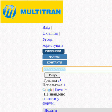
Вхід
|
Ukrainian
|
Угода
користувача
СЛОВНИКИ
ФОРУМ
КОНТАКТИ
Грецька
⇄
Непальська
+
G
o
o
g
l
e
|
Forvo
|
+
Не знайдено
спитати у
форумі
Додати