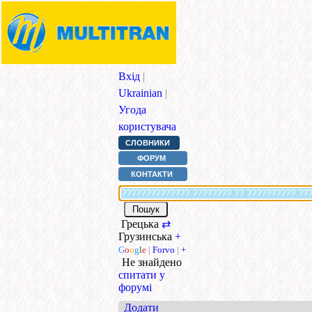
Вхід
|
Ukrainian
|
Угода
користувача
СЛОВНИКИ
ФОРУМ
КОНТАКТИ
Грецька
⇄
Грузинська
+
G
o
o
g
l
e
|
Forvo
|
+
Не знайдено
спитати у
форумі
Додати