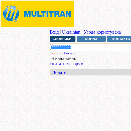
Вхід
|
Ukrainian
|
Угода користувача
СЛОВНИКИ
ФОРУМ
КОНТАКТИ
G
o
o
g
l
e
|
Forvo
|
+
Не знайдено
спитати у форумі
Додати