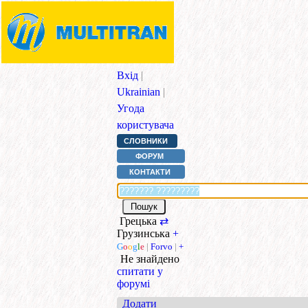
Вхід
|
Ukrainian
|
Угода
користувача
СЛОВНИКИ
ФОРУМ
КОНТАКТИ
Грецька
⇄
Грузинська
+
G
o
o
g
l
e
|
Forvo
|
+
Не знайдено
спитати у
форумі
Додати