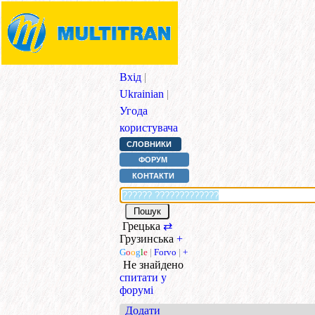
Вхід
|
Ukrainian
|
Угода
користувача
СЛОВНИКИ
ФОРУМ
КОНТАКТИ
Грецька
⇄
Грузинська
+
G
o
o
g
l
e
|
Forvo
|
+
Не знайдено
спитати у
форумі
Додати