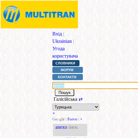
Вхід
|
Ukrainian
|
Угода
користувача
СЛОВНИКИ
ФОРУМ
КОНТАКТИ
Галісійська
⇄
+
G
o
o
g
l
e
|
Forvo
|
+
anexo
імен.