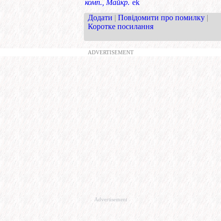
комп., Майкр.
ek
Додати
|
Повідомити про помилку
|
Коротке посилання
ADVERTISEMENT
Advertisement