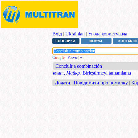
Вхід
|
Ukrainian
|
Угода користувача
СЛОВНИКИ
ФОРУМ
КОНТАКТИ
G
o
o
g
l
e
|
Forvo
|
+
Concluír a combinación
комп., Майкр.
Birleştirmeyi tamamlama
Додати
|
Повідомити про помилку
|
Ко