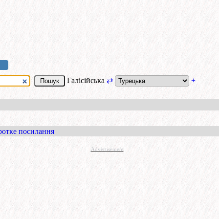
Галісійська
⇄
+
ротке посилання
Advertisement