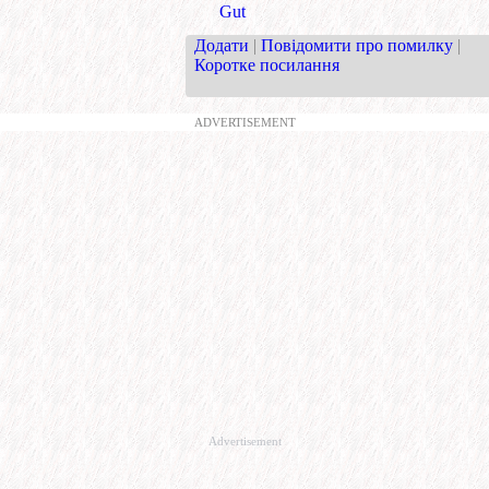
Gut
Додати
|
Повідомити про помилку
|
Коротке посилання
ADVERTISEMENT
Advertisement