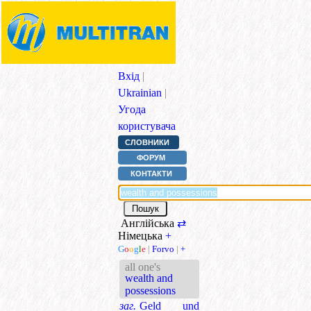
Вхід
|
Ukrainian
|
Угода
користувача
СЛОВНИКИ
ФОРУМ
КОНТАКТИ
Англійська
⇄
Німецька
+
G
o
o
g
l
e
|
Forvo
|
+
all one's
wealth and
possessions
заг.
Geld und