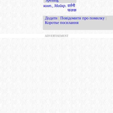
Spelling
комп., Майкр.
वर्तनी
फलक
Додати
|
Повідомити про помилку
|
Коротке посилання
ADVERTISEMENT