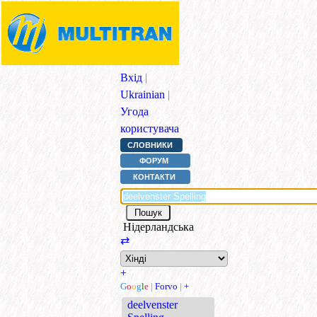
Вхід
|
Ukrainian
|
Угода
користувача
СЛОВНИКИ
ФОРУМ
КОНТАКТИ
Нідерландська
⇄
+
G
o
o
g
l
e
|
Forvo
|
+
deelvenster