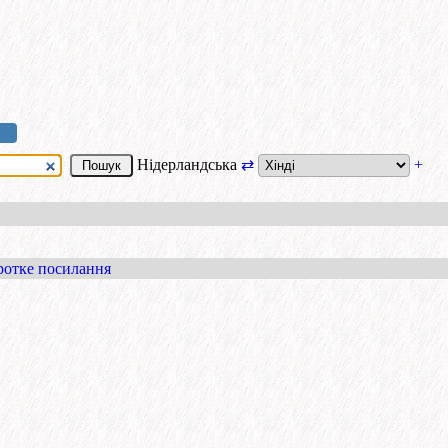
Нідерландська
⇄
+
ротке посилання