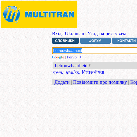
Вхід
|
Ukrainian
|
Угода користувача
СЛОВНИКИ
ФОРУМ
КОНТАКТИ
G
o
o
g
l
e
|
Forvo
|
+
betrouwbaarheid
f
комп., Майкр.
विश्वसनीयता
Додати
|
Повідомити про помилку
|
Ко