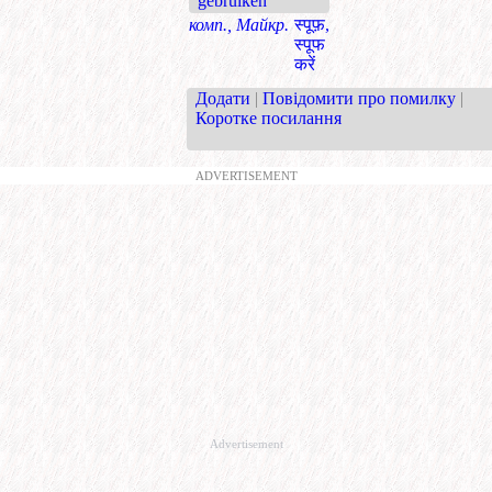
gebruiken
комп., Майкр.
स्पूफ़,
स्पूफ
करें
Додати
|
Повідомити про помилку
|
Коротке посилання
ADVERTISEMENT
Advertisement