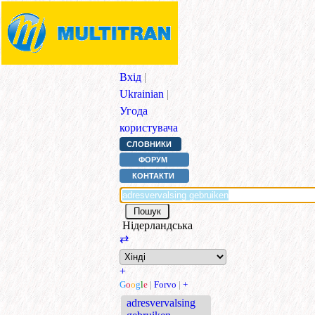
Вхід
|
Ukrainian
|
Угода
користувача
СЛОВНИКИ
ФОРУМ
КОНТАКТИ
Нідерландська
⇄
+
G
o
o
g
l
e
|
Forvo
|
+
adresvervalsing