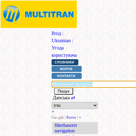
Вхід
|
Ukrainian
|
Угода
користувача
СЛОВНИКИ
ФОРУМ
КОНТАКТИ
Данська
⇄
+
G
o
o
g
l
e
|
Forvo
|
+
filterbaseret
navigation