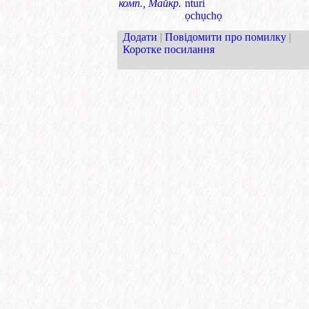
комп., Майкр.
nturi
ọchụchọ
Додати
|
Повідомити про помилку
|
Коротке посилання