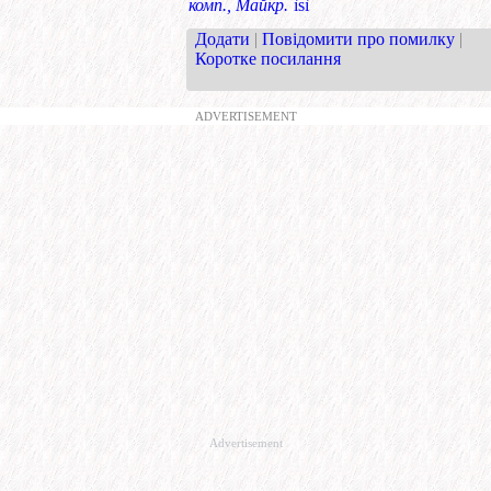
комп., Майкр.
ìsì
Додати
|
Повідомити про помилку
|
Коротке посилання
ADVERTISEMENT
Advertisement