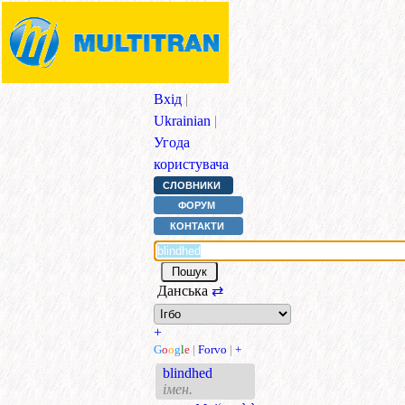
Вхід
|
Ukrainian
|
Угода
користувача
СЛОВНИКИ
ФОРУМ
КОНТАКТИ
Данська
⇄
+
G
o
o
g
l
e
|
Forvo
|
+
blindhed
імен.