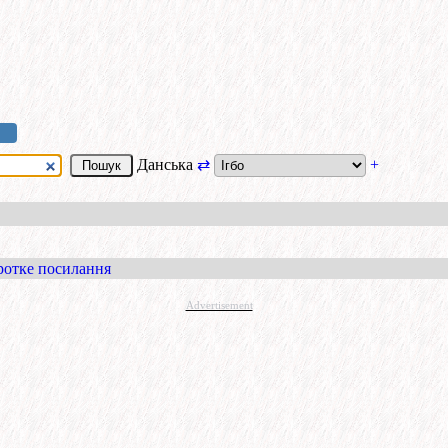
Данська
⇄
+
ротке посилання
Advertisement