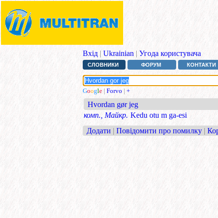
Вхід
|
Ukrainian
|
Угода користувача
СЛОВНИКИ
ФОРУМ
КОНТАКТИ
G
o
o
g
l
e
|
Forvo
|
+
Hvordan gør jeg
комп., Майкр.
Kedu otu m ga-esi
Додати
|
Повідомити про помилку
|
Ко