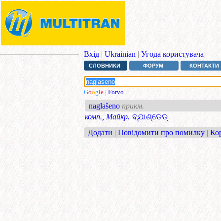
Вхід
|
Ukrainian
|
Угода користувача
СЛОВНИКИ
ФОРУМ
КОНТАКТИ
G
o
o
g
l
e
|
Forvo
|
+
naglašeno
прикм.
комп., Майкр.
ବ୍ଯାଣ୍ଡେଡ୍
Додати
|
Повідомити про помилку
|
Ко