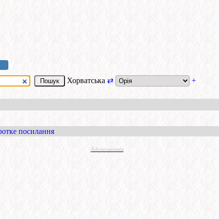
Хорватська
⇄
+
ротке посилання
Advertisement