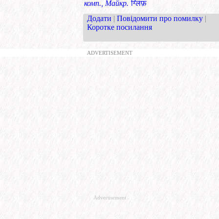
комп., Майкр.
ग्लिफ़
Додати
|
Повідомити про помилку
|
Коротке посилання
ADVERTISEMENT
Advertisement