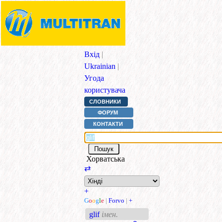
Вхід
|
Ukrainian
|
Угода
користувача
СЛОВНИКИ
ФОРУМ
КОНТАКТИ
Хорватська
⇄
+
G
o
o
g
l
e
|
Forvo
|
+
glif
імен.