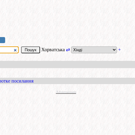
Хорватська
⇄
+
ротке посилання
Advertisement