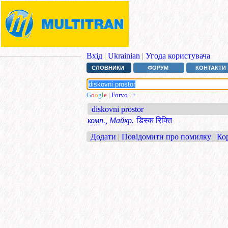
Вхід
|
Ukrainian
|
Угода користувача
СЛОВНИКИ
ФОРУМ
КОНТАКТИ
G
o
o
g
l
e
|
Forvo
|
+
diskovni prostor
комп., Майкр.
डिस्क रिक्ति
Додати
|
Повідомити про помилку
|
Ко