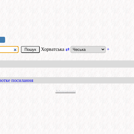
Хорватська
⇄
+
ротке посилання
Advertisement