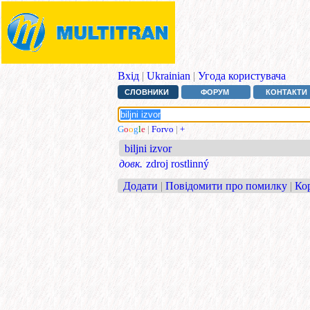
Вхід
|
Ukrainian
|
Угода користувача
СЛОВНИКИ
ФОРУМ
КОНТАКТИ
G
o
o
g
l
e
|
Forvo
|
+
biljni izvor
довк.
zdroj rostlinný
Додати
|
Повідомити про помилку
|
Ко