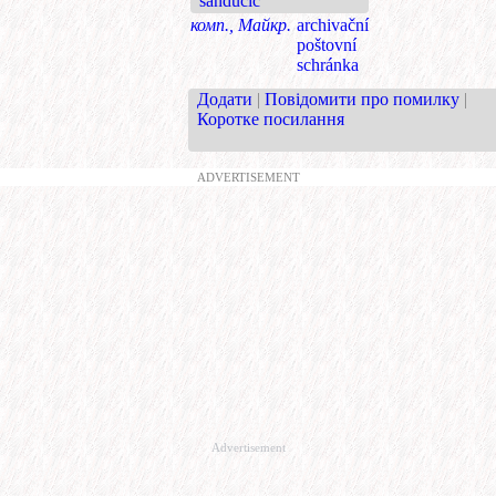
sandučić
комп., Майкр.
archivační
poštovní
schránka
Додати
|
Повідомити про помилку
|
Коротке посилання
ADVERTISEMENT
Advertisement