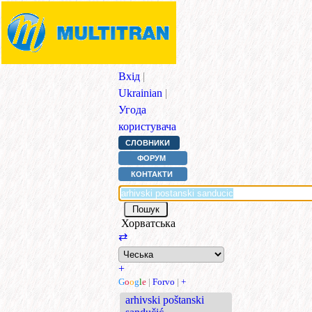
Вхід
|
Ukrainian
|
Угода
користувача
СЛОВНИКИ
ФОРУМ
КОНТАКТИ
Хорватська
⇄
+
G
o
o
g
l
e
|
Forvo
|
+
arhivski poštanski