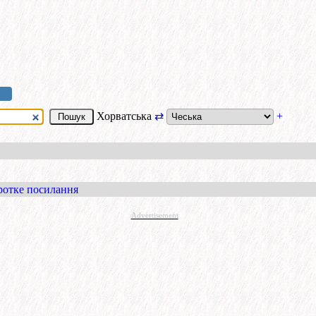
Хорватська
⇄
+
ротке посилання
Advertisement