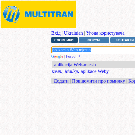
Вхід
|
Ukrainian
|
Угода користувача
СЛОВНИКИ
ФОРУМ
КОНТАКТИ
G
o
o
g
l
e
|
Forvo
|
+
aplikacija Web-mjesta
комп., Майкр.
aplikace Weby
Додати
|
Повідомити про помилку
|
Ко