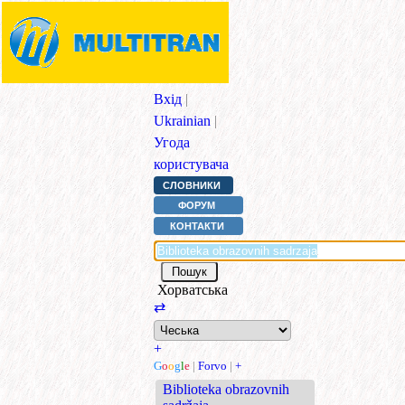
Вхід
|
Ukrainian
|
Угода
користувача
СЛОВНИКИ
ФОРУМ
КОНТАКТИ
Хорватська
⇄
+
G
o
o
g
l
e
|
Forvo
|
+
Biblioteka obrazovnih