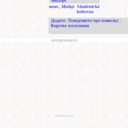
sadržaja
комп., Майкр.
Akademická
knihovna
Додати
|
Повідомити про помилку
|
Коротке посилання
ADVERTISEMENT
Advertisement