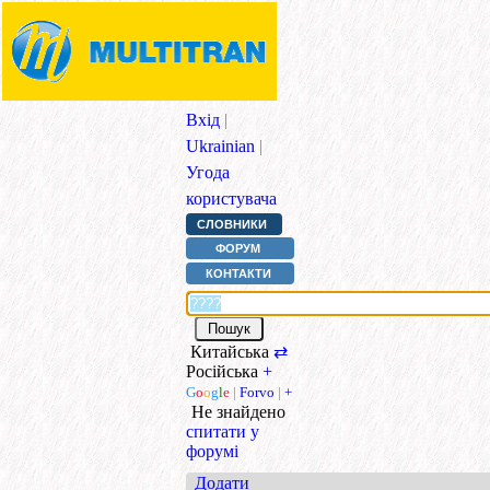
Вхід
|
Ukrainian
|
Угода
користувача
СЛОВНИКИ
ФОРУМ
КОНТАКТИ
Китайська
⇄
Російська
+
G
o
o
g
l
e
|
Forvo
|
+
Не знайдено
спитати у
форумі
Додати