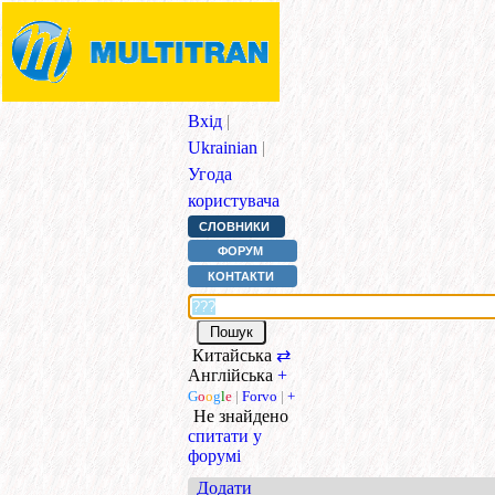
Вхід
|
Ukrainian
|
Угода
користувача
СЛОВНИКИ
ФОРУМ
КОНТАКТИ
Китайська
⇄
Англійська
+
G
o
o
g
l
e
|
Forvo
|
+
Не знайдено
спитати у
форумі
Додати