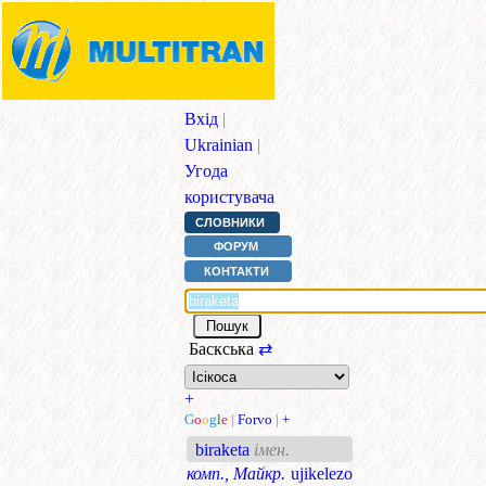
Вхід
|
Ukrainian
|
Угода
користувача
СЛОВНИКИ
ФОРУМ
КОНТАКТИ
Баскська
⇄
+
G
o
o
g
l
e
|
Forvo
|
+
biraketa
імен.
комп., Майкр.
ujikelezo