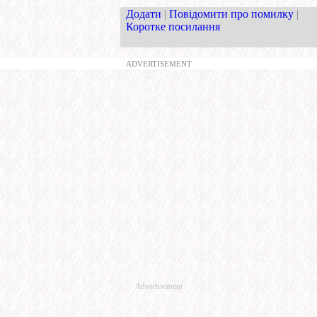
Додати
|
Повідомити про помилку
|
Коротке посилання
ADVERTISEMENT
Advertisement