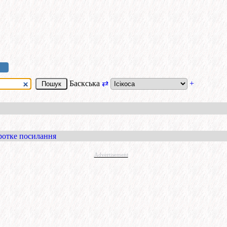
Баскська
⇄
+
ротке посилання
Advertisement