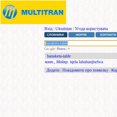
Вхід
|
Ukrainian
|
Угода користувача
СЛОВНИКИ
ФОРУМ
КОНТАКТИ
G
o
o
g
l
e
|
Forvo
|
+
banaketa-talde
комп., Майкр.
iqela labahanjiselwa
Додати
|
Повідомити про помилку
|
Ко