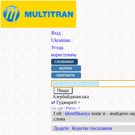
Вхід
|
Ukrainian
|
Угода
користувача
СЛОВНИКИ
ФОРУМ
КОНТАКТИ
Азербайджанська
⇄
Гуджараті
+
G
o
o
g
l
e
|
Forvo
|
+
f rdi
|
identifikasiya
nomr si - знайдено ок
слова
Додати
|
Коротке посилання