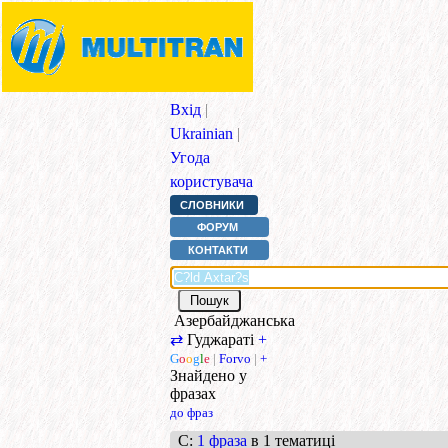
Вхід
|
Ukrainian
|
Угода
користувача
СЛОВНИКИ
ФОРУМ
КОНТАКТИ
Азербайджанська
⇄
Гуджараті
+
G
o
o
g
l
e
|
Forvo
|
+
Знайдено у
фразах
до фраз
C
:
1 фраза
в 1 тематиці