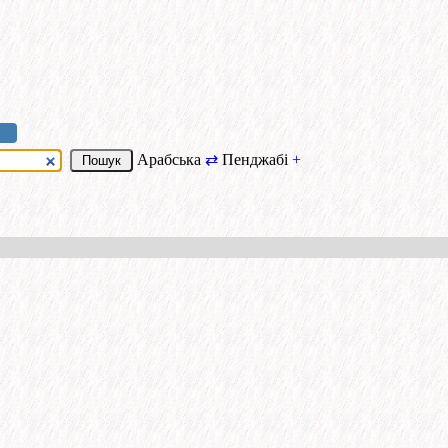
Арабська
⇄
Пенджабі
+