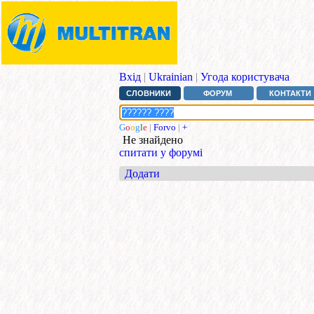
Вхід
|
Ukrainian
|
Угода користувача
СЛОВНИКИ
ФОРУМ
КОНТАКТИ
G
o
o
g
l
e
|
Forvo
|
+
Не знайдено
спитати у форумі
Додати