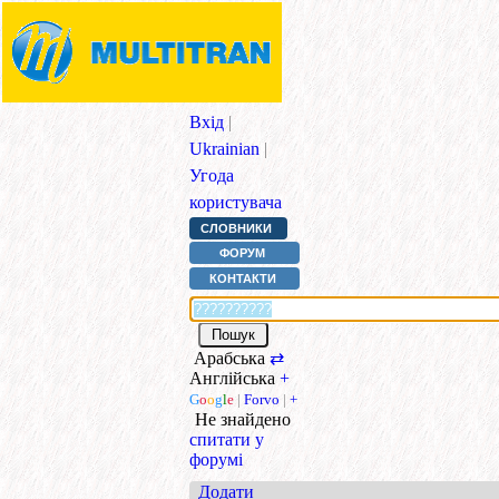
Вхід
|
Ukrainian
|
Угода
користувача
СЛОВНИКИ
ФОРУМ
КОНТАКТИ
Арабська
⇄
Англійська
+
G
o
o
g
l
e
|
Forvo
|
+
Не знайдено
спитати у
форумі
Додати