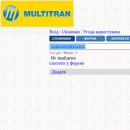
Вхід
|
Ukrainian
|
Угода користувача
СЛОВНИКИ
ФОРУМ
КОНТАКТИ
G
o
o
g
l
e
|
Forvo
|
+
Не знайдено
спитати у форумі
Додати