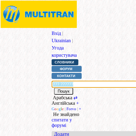
Вхід
|
Ukrainian
|
Угода
користувача
СЛОВНИКИ
ФОРУМ
КОНТАКТИ
Арабська
⇄
Англійська
+
G
o
o
g
l
e
|
Forvo
|
+
Не знайдено
спитати у
форумі
Додати