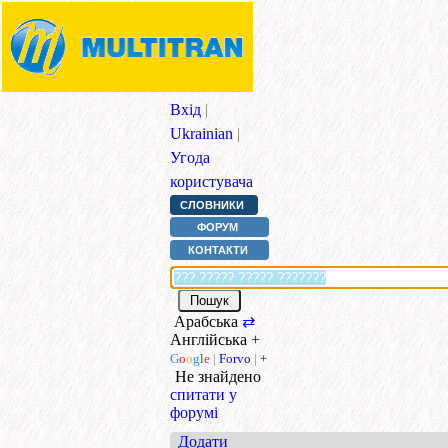
Вхід
|
Ukrainian
|
Угода
користувача
СЛОВНИКИ
ФОРУМ
КОНТАКТИ
Арабська
⇄
Англійська
+
G
o
o
g
l
e
|
Forvo
|
+
Не знайдено
спитати у
форумі
Додати