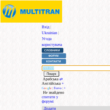
Вхід
|
Ukrainian
|
Угода
користувача
СЛОВНИКИ
ФОРУМ
КОНТАКТИ
Арабська
⇄
Англійська
+
G
o
o
g
l
e
|
Forvo
|
+
Не знайдено
спитати у
форумі
Додати