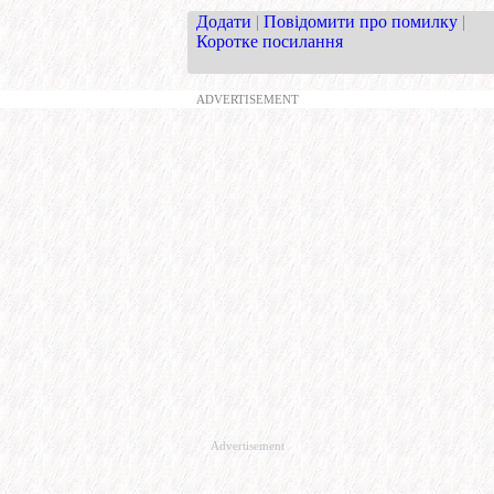
Додати
|
Повідомити про помилку
|
Коротке посилання
ADVERTISEMENT
Advertisement