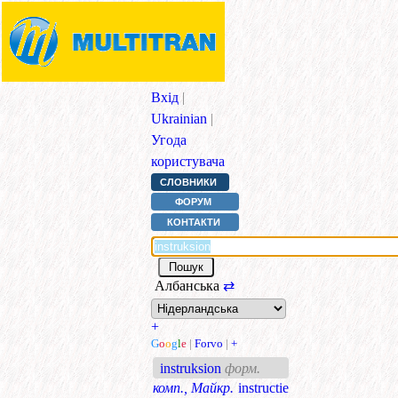
Вхід
|
Ukrainian
|
Угода
користувача
СЛОВНИКИ
ФОРУМ
КОНТАКТИ
Албанська
⇄
+
G
o
o
g
l
e
|
Forvo
|
+
instruksion
форм.
комп., Майкр.
instructie