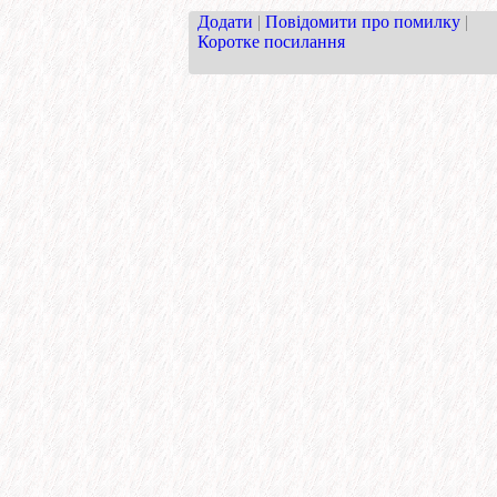
Додати
|
Повідомити про помилку
|
Коротке посилання