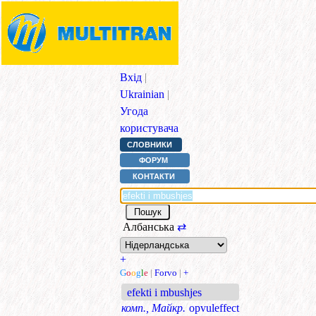
Вхід
|
Ukrainian
|
Угода
користувача
СЛОВНИКИ
ФОРУМ
КОНТАКТИ
Албанська
⇄
+
G
o
o
g
l
e
|
Forvo
|
+
efekti i mbushjes
комп., Майкр.
opvuleffect