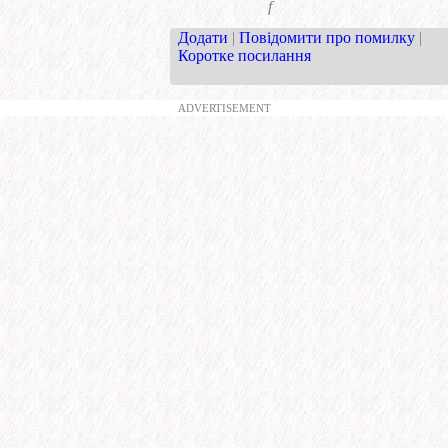
f
Додати
|
Повідомити про помилку
|
Коротке посилання
ADVERTISEMENT