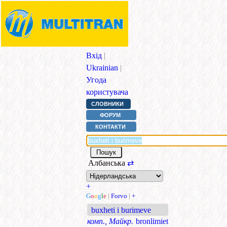
Вхід
|
Ukrainian
|
Угода
користувача
СЛОВНИКИ
ФОРУМ
КОНТАКТИ
Албанська
⇄
+
G
o
o
g
l
e
|
Forvo
|
+
buxheti i burimeve
комп., Майкр.
bronlimiet