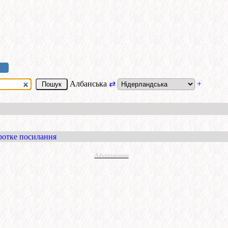
Албанська
⇄
+
ротке посилання
Advertisement