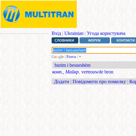
Вхід
|
Ukrainian
|
Угода користувача
СЛОВНИКИ
ФОРУМ
КОНТАКТИ
G
o
o
g
l
e
|
Forvo
|
+
burim i besueshëm
комп., Майкр.
vertrouwde bron
Додати
|
Повідомити про помилку
|
Ко