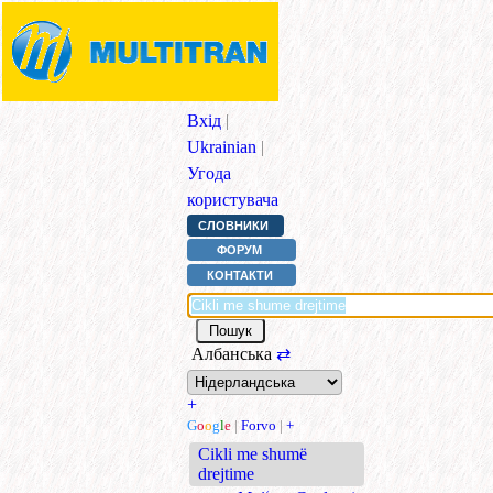
Вхід
|
Ukrainian
|
Угода
користувача
СЛОВНИКИ
ФОРУМ
КОНТАКТИ
Албанська
⇄
+
G
o
o
g
l
e
|
Forvo
|
+
Cikli me shumë
drejtime