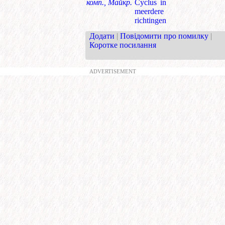
комп., Майкр.
Cyclus in
meerdere
richtingen
Додати
|
Повідомити про помилку
|
Коротке посилання
ADVERTISEMENT