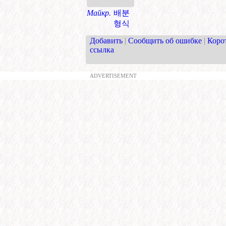
Майкр.
배분
형식
Добавить
|
Сообщить об ошибке
|
Коро
ссылка
ADVERTISEMENT