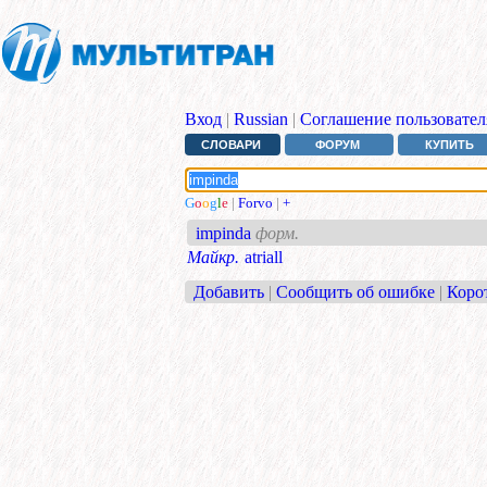
Вход
|
Russian
|
Соглашение пользовател
СЛОВАРИ
ФОРУМ
КУПИТЬ
G
o
o
g
l
e
|
Forvo
|
+
impinda
форм.
Майкр.
atriall
Добавить
|
Сообщить об ошибке
|
Коро